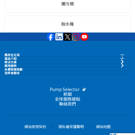
攔污柵
脫水機
鶴見在台灣
鶴見在台灣首頁
產品介紹
產品索引
解決方案
應用案例
永續發展指數
鶴見製作所股份有限公司
投資者關係
沉水泵
經營理念
Pump Selector
陸上型工事用排水泵
新聞
全球服務據點
聯絡我們
品牌標語
污水處理設備
鶴見集團
液環泵
網站使用契約
隱私權保護聲明
網站地圖